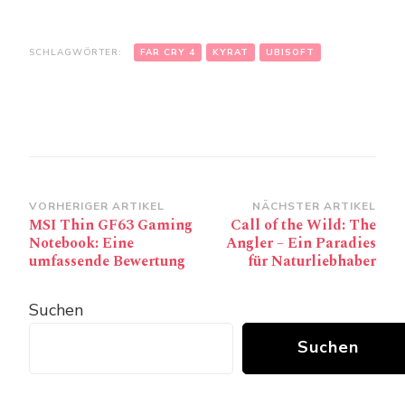
SCHLAGWÖRTER:
FAR CRY 4
KYRAT
UBISOFT
Beitragsnavigation
VORHERIGER ARTIKEL
NÄCHSTER ARTIKEL
MSI Thin GF63 Gaming
Call of the Wild: The
Notebook: Eine
Angler – Ein Paradies
umfassende Bewertung
für Naturliebhaber
Suchen
Suchen