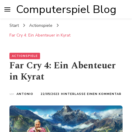
Computerspiel Blog
Start
Actionspiele
Far Cry 4: Ein Abenteuer in Kyrat
ACTIONSPIELE
Far Cry 4: Ein Abenteuer
in Kyrat
ZU
von
ANTONIO
22/05/2023
HINTERLASSE EINEN KOMMENTAR
FAR
CRY
4:
EIN
ABEN
IN
KYRA