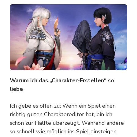
LIEBH
AUFG
DIESE
GAME
DARF
DU
NICH
VERPA
Warum ich das „Charakter-Erstellen“ so
liebe
Ich gebe es offen zu: Wenn ein Spiel einen
richtig guten Charaktereditor hat, bin ich
schon zur Hälfte überzeugt. Während andere
so schnell wie möglich ins Spiel einsteigen,