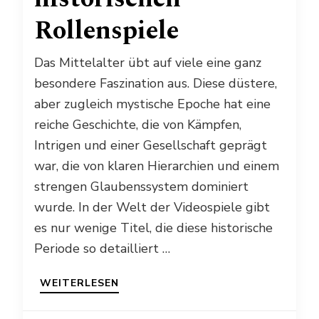
Rollenspiele
Das Mittelalter übt auf viele eine ganz
besondere Faszination aus. Diese düstere,
aber zugleich mystische Epoche hat eine
reiche Geschichte, die von Kämpfen,
Intrigen und einer Gesellschaft geprägt
war, die von klaren Hierarchien und einem
strengen Glaubenssystem dominiert
wurde. In der Welt der Videospiele gibt
es nur wenige Titel, die diese historische
Periode so detailliert …
WEITERLESEN