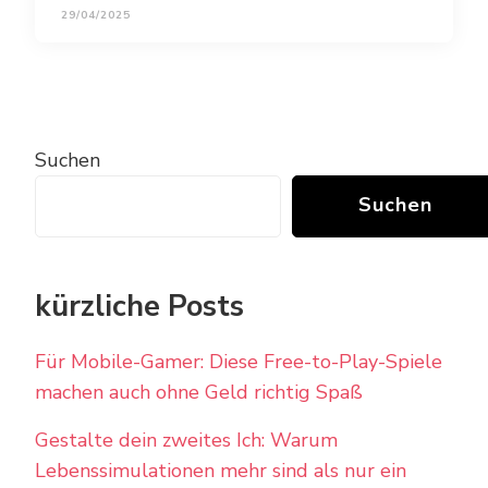
29/04/2025
Suchen
Suchen
kürzliche Posts
Für Mobile-Gamer: Diese Free-to-Play-Spiele
machen auch ohne Geld richtig Spaß
Gestalte dein zweites Ich: Warum
Lebenssimulationen mehr sind als nur ein